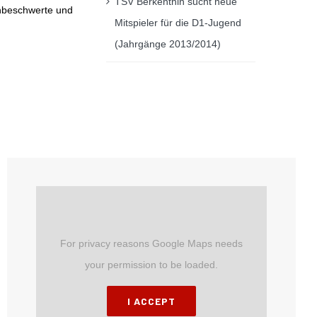
TSV Berkenthin sucht neue
unbeschwerte und
Mitspieler für die D1-Jugend
(Jahrgänge 2013/2014)
For privacy reasons Google Maps needs
your permission to be loaded.
I ACCEPT