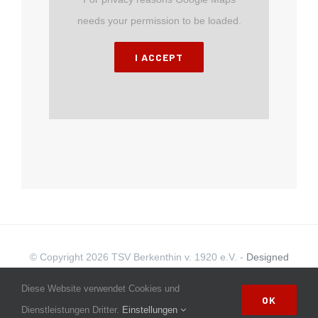
needs your permission to be loaded.
I ACCEPT
© Copyright
2026 TSV Berkenthin v. 1920 e.V. -
Designed
and hosted by s.n.designs
|
Datenschutzerklärung
|
Diese Website verwendet Cookies und
OK
Disclamer
|
Impressum
Dienstleistungen Dritter.
Einstellungen