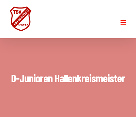
Skip
to
content
D-Junioren Hallenkreismeister