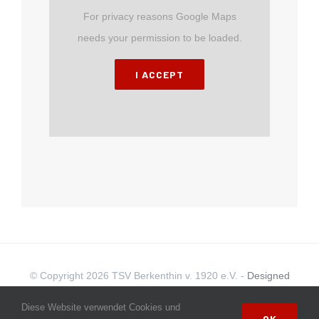
For privacy reasons Google Maps
needs your permission to be loaded.
I ACCEPT
© Copyright
2026 TSV Berkenthin v. 1920 e.V. -
Designed
and hosted by s.n.designs
|
Datenschutzerklärung
|
Diese Website verwendet Cookies und
OK
Disclamer
|
Impressum